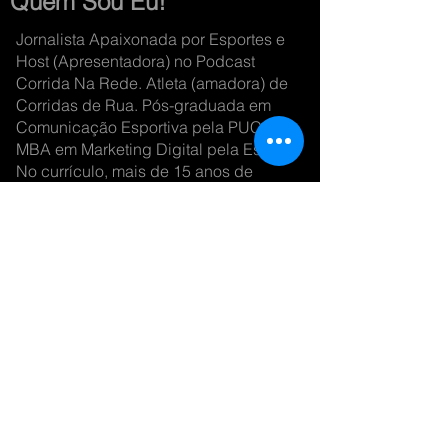
Quem Sou Eu!
Jornalista Apaixonada por Esportes e
Host (Apresentadora) no Podcast
Corrida Na Rede. Atleta (amadora) de
Corridas de Rua. Pós-graduada em
Comunicação Esportiva pela PUC/PR e
MBA em Marketing Digital pela Estácio.
No currículo, mais de 15 anos de
experiência na área de comunicação,
atuando nos principais veículos de
rádio e TV, com destaque na cobertura
dos Jogos Olímpicos Rio-2016 pelos
Canais SporTV/Rede Globo, no Rio de
Janeiro (RJ).