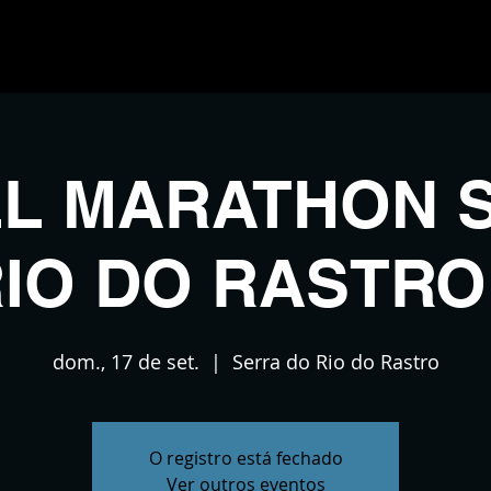
Home
Blog
Calendário de Provas
Par
LL MARATHON 
IO DO RASTRO
dom., 17 de set.
  |  
Serra do Rio do Rastro
O registro está fechado
Ver outros eventos