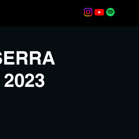
ceiros
Corra conosco!
SERRA
 2023