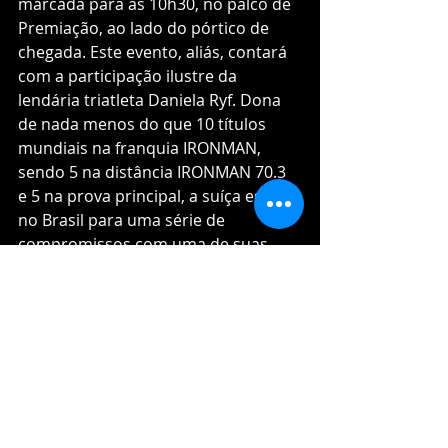
marcada para às 10h30, no palco de 
Premiação, ao lado do pórtico de 
chegada. Este evento, aliás, contará 
com a participação ilustre da 
lendária triatleta Daniela Ryf. Dona 
de nada menos do que 10 títulos 
mundiais na franquia IRONMAN, 
sendo 5 na distância IRONMAN 70.3 
e 5 na prova principal, a suíça estará 
no Brasil para uma série de 
compromissos com uma de suas 
marcas patrocinadoras e 
aproveitará a oportunidade para 
transmitir confiança e positividade 
aos inscritos. 
O Itaú BBA IRONMAN Brasil é 
organizado pela Unlimited Sports, 
com o patrocínio principal do Itaú 