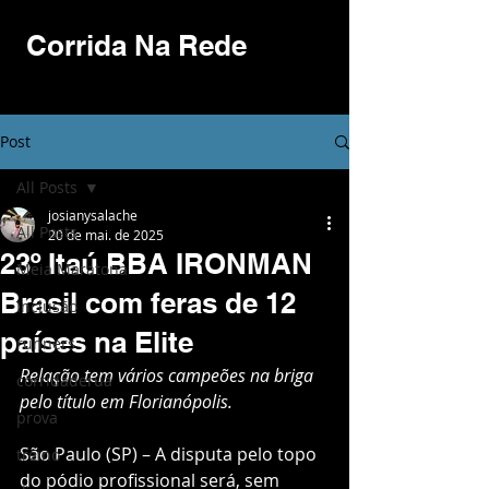
Corrida Na Rede
Post
All Posts
josianysalache
All Posts
20 de mai. de 2025
23º Itaú BBA IRONMAN
Meia Maratona
Brasil com feras de 12
Inclusão
países na Elite
runners
Relação tem vários campeões na briga 
corridaderua
pelo título em Florianópolis.
prova
São Paulo (SP) – A disputa pelo topo 
treino
do pódio profissional será, sem 