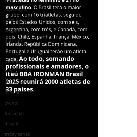
14 atletas no feminino e 21 no 
masculino
. O Brasil terá o maior 
superação
grupo, com 16 triatletas, seguido 
seminario
pelos Estados Unidos, com seis, 
Argentina, com três, e Canadá, com 
lowcarb
dois. Chile, Espanha, França, México, 
nutrição
Irlanda, República Dominicana, 
lacre
Portugal e Uruguai terão um atleta 
Ao todo, somando 
cada. 
caminhada
profissionais e amadores, o 
RIO
Itaú BBA IRONMAN Brasil 
2025 reunirá 2000 atletas de 
mulheres
33 países.
Joinville
evento
funcional
desafio
triday series