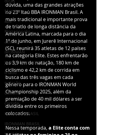
dicas
dúvida, uma das grandes atrações 
Maratona
no 23º Itaú BBA IRONMAN Brasil. A 
mais tradicional e importante prova 
42k
de triatlo de longa distância da 
Florianopolis
América Latina, marcada para o dia 
1º de junho, em Jurerê Internacional 
atletas
(SC), reunirá 35 atletas de 12 países 
IRONMAN
na categoria Elite. Estes enfrentarão 
Jurerê Internacional
os 3,9 km de natação, 180 km de 
ciclismo e 42,2 km de corrida em 
triatlo
busca das três vagas em cada 
natação
gênero para o IRONMAN World 
Championship 2025, além da 
ciclismo
premiação de 40 mil dólares a ser 
corrida
dividida entre os primeiros 
colocados.
IRONMANBRASIL
IRONMAN BRASIL
Nessa temporada, 
a Elite conta com 
triathlon