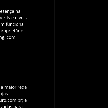
resença na 
rfis e níveis 
ém funciona 
roprietário 
ng, com 
a maior rede 
ojas 
uro.com.br) e 
izadas para 