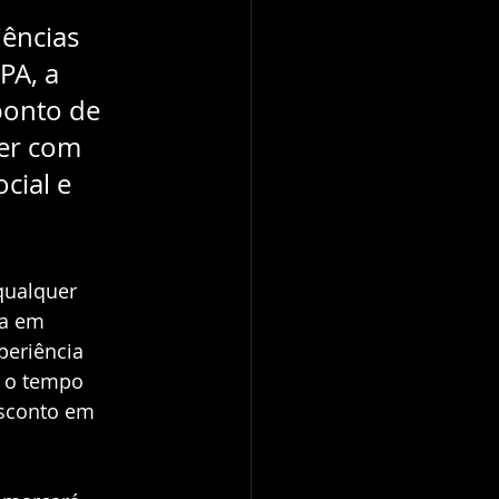
ências 
PA, a 
ponto de 
er com 
cial e 
qualquer 
da em 
periência 
e o tempo 
esconto em 