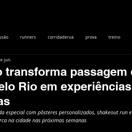
Home
Blog
Calendário de Provas
Par
usão
runners
corridaderua
prova
treino
e jun.
as
IRONMAN
Jurerê Internacional
triatlo
nataç
o transforma passagem 
pelo Rio em experiências
IRONMAN BRASIL
triathlon
superação
seminari
as
ada
RIO
mulheres
Joinville
evento
 especial com pôsteres personalizados, shakeout run e
ca na cidade nas próximas semanas