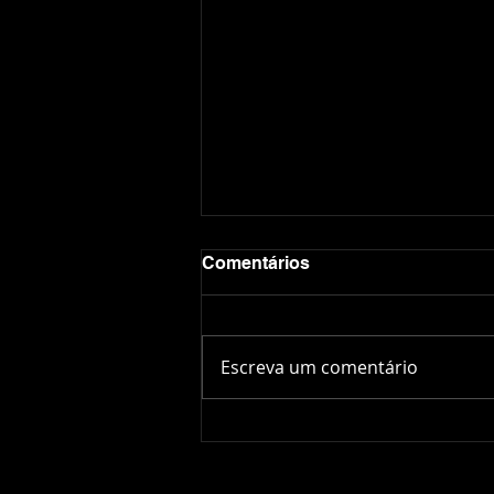
Comentários
Escreva um comentário
Com apoio da realme,
Florianópolis recebe
segunda etapa do Red Bull