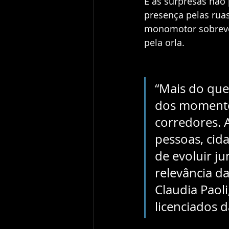
E as surpresas não
presença pelas ruas
monomotor sobrevoa
pela orla.
“Mais do que 
dos momento
corredores. 
pessoas, cid
de evoluir j
relevância da
Claudia Paoli
licenciados 