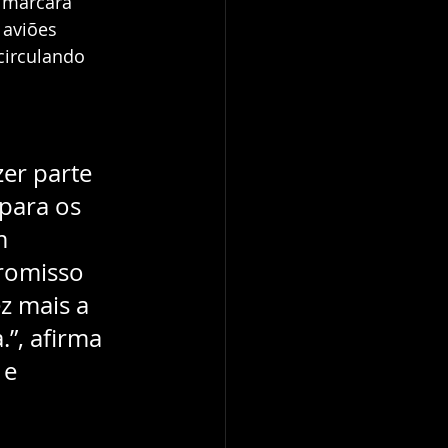
 marcará 
 aviões 
circulando 
er parte 
para os 
m 
romisso 
z mais a 
”, afirma 
 e 