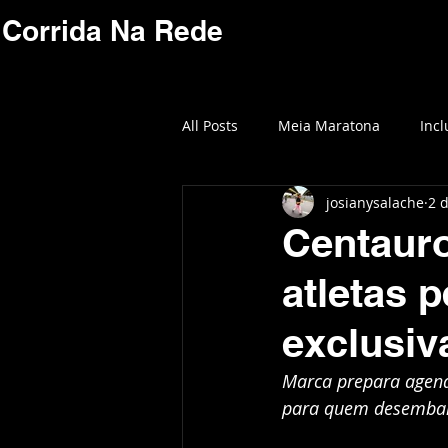
Corrida Na Rede
All Posts
Meia Maratona
Incl
josianysalache
2 d
42k
Florianopolis
atlet
Centaur
atletas 
corrida
IRONMANBRASIL
exclusiv
nutrição
lacre
caminh
Marca prepara agenda
para quem desembar