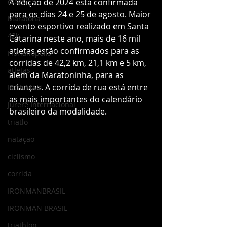
dicas
A edição de 2024 está confirmada 
para os dias 24 e 25 de agosto. Maior 
Maratona
evento esportivo realizado em Santa 
42k
Catarina neste ano, mais de 16 mil 
atletas estão confirmados para as 
Florianopolis
corridas de 42,2 km, 21,1 km e 5 km, 
atletas
além da Maratoninha, para as 
crianças. A corrida de rua está entre 
IRONMAN
as mais importantes do calendário 
Jurerê Internacional
brasileiro da modalidade. 
triatlo
natação
ciclismo
corrida
IRONMANBRASIL
IRONMAN BRASIL
triathlon