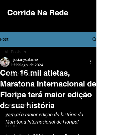
Corrida Na Rede
Post
All Posts
josianysalache
All Posts
1 de ago. de 2024
Com 16 mil atletas,
Meia Maratona
Maratona Internacional de
Inclusão
Floripa terá maior edição
runners
de sua história
corridaderua
Vem aí a maior edição da história da 
prova
Maratona Internacional de Floripa!
treino