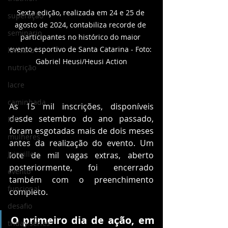
Sexta edição, realizada em 24 e 25 de 
superação
agosto de 2024, contabiliza recorde de 
seminario
participantes no histórico do maior 
evento esportivo de Santa Catarina - Foto: 
lowcarb
Gabriel Heusi/Heusi Action
nutrição
lacre
caminhada
As 15 mil inscrições, disponíveis 
desde setembro do ano passado, 
RIO
foram esgotadas mais de dois meses 
mulheres
antes da realização do evento. Um 
Joinville
lote de mil vagas extras, aberto 
posteriormente, foi encerrado 
evento
também com o preenchimento 
funcional
completo. 
desafio
O primeiro dia de ação, em 
triday series