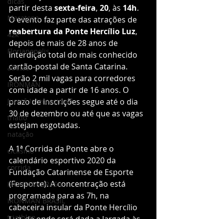
dicas
partir desta 
sexta-feira
, 
20
, às 
14h
. 
Maratona
O evento faz parte das atrações de 
reabertura da Ponte Hercílio Luz
, 
42k
depois de mais de 28 anos de 
Florianopolis
interdição total do mais conhecido 
cartão-postal de Santa Catarina. 
atletas
Serão 2 mil vagas para corredores 
IRONMAN
com idade a partir de 16 anos. O 
Jurerê Internacional
prazo de inscrições segue até o dia 
30 de dezembro ou até que as vagas 
triatlo
estejam esgotadas. 
natação
A 1ª Corrida da Ponte abre o 
ciclismo
calendário esportivo 2020 da 
corrida
Fundação Catarinense de Esporte 
(Fesporte). A concentração está 
IRONMANBRASIL
programada para as 7h, na 
IRONMAN BRASIL
cabeceira insular da Ponte Hercílio 
triathlon