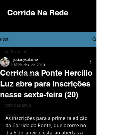
Corrida Na Rede
Post
All Posts
josianysalache
All Posts
18 de dez. de 2019
Corrida na Ponte Hercílio
Meia Maratona
Luz abre para inscrições
Inclusão
nessa sexta-feira (20)
runners
corridaderua
prova
As inscrições para a primeira edição 
da Corrida da Ponte, que ocorre no 
treino
dia 5 de janeiro, estarão abertas a 