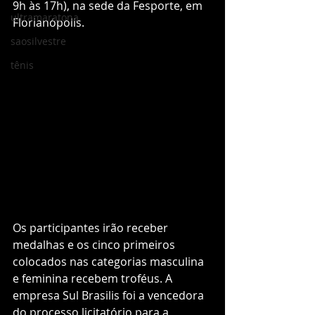
9h às 17h), na sede da Fesporte, em 
ultramaratona
Florianópolis.
saosilvestre
tênis
Os participantes irão receber 
medalhas e os cinco primeiros 
colocados nas categorias masculina 
e feminina recebem troféus. A 
empresa Sul Brasilis foi a vencedora 
do processo licitatório para a 