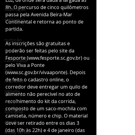
Luz, de onde será dada a largada às 
8h. O percurso de cinco quilômetros 
superação
passa pela Avenida Beira-Mar 
seminario
Continental e retorna ao ponto de 
partida.
lowcarb
nutrição
As inscrições são gratuitas e 
lacre
poderão ser feitas pelo site da 
Fesporte (www.fesporte.sc.gov.br) ou 
caminhada
pelo Viva a Ponte 
RIO
(www.sc.gov.br/vivaaponte). Depois 
de feito o cadastro online, o 
mulheres
corredor deve entregar um quilo de 
Joinville
alimento não perecível no ato de 
recolhimento do kit da corrida, 
evento
composto de um saco-mochila com 
funcional
camiseta, número e chip. O material 
desafio
deve ser retirado entre os dias 3 
(das 10h às 22h) e 4 de janeiro (das 
triday series