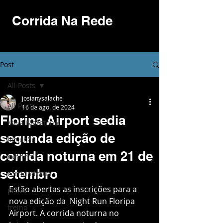
Corrida Na Rede
Post
All Posts
josianysalache
All Posts
16 de ago. de 2024
Floripa Airport sedia
Meia Maratona
segunda edição de
Inclusão
corrida noturna em 21 de
runners
setembro
corridaderua
Estão abertas as inscrições para a 
prova
nova edição da  Night Run Floripa 
treino
Airport. A corrida noturna no 