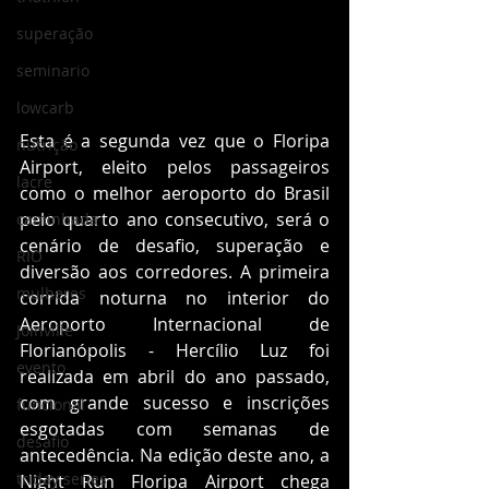
superação
seminario
lowcarb
Esta é a segunda vez que o Floripa 
nutrição
Airport, eleito pelos passageiros 
lacre
como o melhor aeroporto do Brasil 
pelo quarto ano consecutivo, será o 
caminhada
cenário de desafio, superação e 
RIO
diversão aos corredores. A primeira 
mulheres
corrida noturna no interior do 
Aeroporto Internacional de 
Joinville
Florianópolis - Hercílio Luz foi 
evento
realizada em abril do ano passado, 
com grande sucesso e inscrições 
funcional
esgotadas com semanas de 
desafio
antecedência. Na edição deste ano, a 
triday series
Night Run Floripa Airport chega 