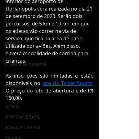
dicas
interior do aeroporto de 
Florianópolis será realizada no dia 21 
Maratona
de setembro de 2023. Serão dois 
42k
percursos, de 5 km e 10 km, em que 
os atletas vão correr na via de 
Florianopolis
serviço, que fica na área de pátio, 
atletas
utilizada por aviões. Além disso, 
haverá modalidade de corrida para 
IRONMAN
crianças. 
Jurerê Internacional
triatlo
As inscrições são limitadas e estão 
disponíveis no 
site da Ticket Sports
. 
natação
O preço do lote de abertura é de R$ 
ciclismo
160,00. 
corrida
IRONMANBRASIL
IRONMAN BRASIL
triathlon