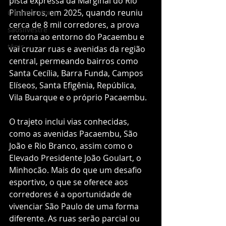
pista expressa da Marginal do Rio 
Pinheiros, em 2025, quando reuniu 
ultramaratona
cerca de 8 mil corredores, a prova 
saosilvestre
retorna ao entorno do Pacaembu e 
tênis
vai cruzar ruas e avenidas da região 
central, permeando bairros como 
Santa Cecília, Barra Funda, Campos 
Elíseos, Santa Efigênia, República, 
Vila Buarque e o próprio Pacaembu.
O trajeto inclui vias conhecidas, 
como as avenidas Pacaembu, São 
João e Rio Branco, assim como o 
Elevado Presidente João Goulart, o 
Minhocão. Mais do que um desafio 
esportivo, o que se oferece aos 
corredores é a oportunidade de 
vivenciar São Paulo de uma forma 
diferente. As ruas serão parcial ou 