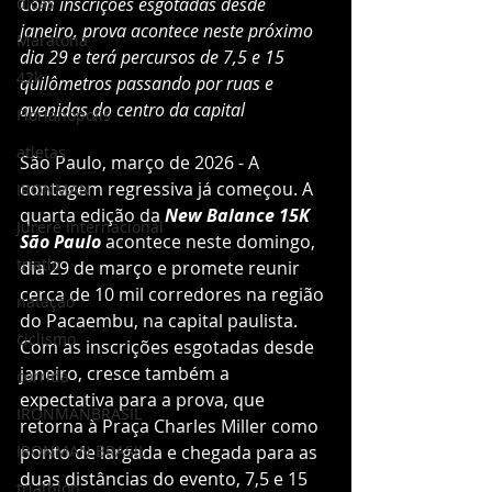
dicas
Com inscrições esgotadas desde 
janeiro, prova acontece neste próximo 
Maratona
dia 29 e terá percursos de 7,5 e 15 
42k
quilômetros passando por ruas e 
avenidas do centro da capital
Florianopolis
atletas
São Paulo, março de 2026 - A 
contagem regressiva já começou. A 
IRONMAN
quarta edição da 
New Balance 15K 
Jurerê Internacional
São Paulo
 acontece neste domingo, 
triatlo
dia 29 de março e promete reunir 
cerca de 10 mil corredores na região 
natação
do Pacaembu, na capital paulista. 
ciclismo
Com as inscrições esgotadas desde 
janeiro, cresce também a 
corrida
expectativa para a prova, que 
IRONMANBRASIL
retorna à Praça Charles Miller como 
IRONMAN BRASIL
ponto de largada e chegada para as 
duas distâncias do evento, 7,5 e 15 
triathlon