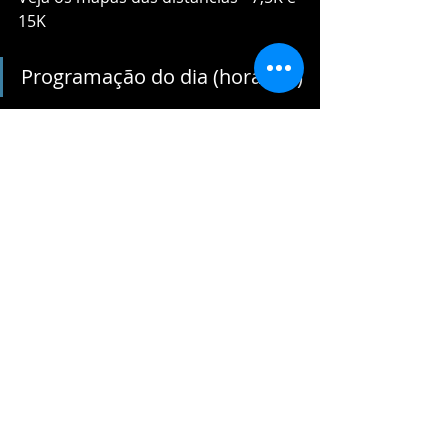
15K
Programação do dia (horários)
5h30 – Abertura do lounge da prova
6h10 – Aquecimento 15km
6h30 – Largada da prova dos 15km
6h40 – Aquecimento 7,5km
7h – Largada da prova dos 7.5km
8h20 – Show
9h15 – Início da cerimônia de 
premiação
Retirada dos Kits (Dias e 
horários)
Datas: 26, 27 e 28 de março