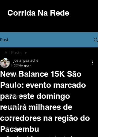
Corrida Na Rede
Post
All Posts
josianysalache
All Posts
27 de mar.
New Balance 15K São
Meia Maratona
Paulo: evento marcado
Inclusão
para este domingo
runners
reunirá milhares de
corridaderua
corredores na região do
prova
Pacaembu
treino