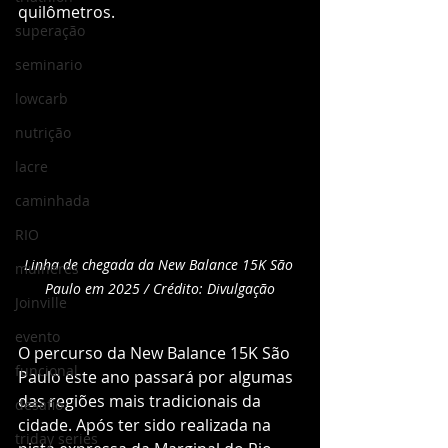
quilômetros.
superação
seminario
lowcarb
nutrição
lacre
caminhada
RIO
Linha de chegada da New Balance 15K São 
mulheres
Paulo em 2025 / Crédito: Divulgação
Joinville
evento
O percurso da New Balance 15K São 
funcional
Paulo este ano passará por algumas 
das regiões mais tradicionais da 
desafio
cidade. Após ter sido realizada na 
triday series