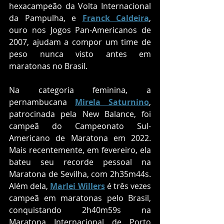
hexacampeão da Volta Internacional 
da Pampulha, e 
Franck Caldeira
, 
ouro nos Jogos Pan-Americanos de 
2007, ajudam a compor um time de 
peso nunca visto antes em 
maratonas no Brasil.
Na categoria feminina, a 
pernambucana 
Mirela Saturnino
, 
patrocinada pela New Balance, foi 
campeã do Campeonato Sul-
Americano de Maratona em 2022. 
Mais recentemente, em fevereiro, ela 
bateu seu recorde pessoal na 
Maratona de Sevilha, com 2h35m44s. 
Além dela, 
Marlei Willers
 é três vezes 
campeã em maratonas pelo Brasil, 
conquistando 2h40m59s na 
Maratona Internacional de Porto 