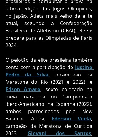
brasileiros a completar a prova na 
última edição dos Jogos Olímpicos, 
no Japão. Atleta mais velho da elite 
atual, segundo a Confederação 
Brasileira de Atletismo (CBAt), ele se 
prepara para as Olimpíadas de Paris 
2024.
O pelotão da elite brasileira também 
conta com a participação de
Justino 
Pedro da Silva
, bicampeão da 
Maratona do Rio (2021 e 2022), e 
Edson Amaro
, sexto colocado na 
meia maratona no Campeonato 
Ibero-Americano, na Espanha (2022), 
ambos patrocinados pela New 
Balance. Ainda, 
Ederson Vilela
, 
campeão da Maratona de Curitiba 
2023, 
Giovani dos Santos
, 