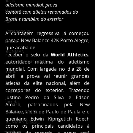
dicas
atletismo mundial, prova
Maratona
contará com atletas renomados do 
Brasil e também do exterior
42k
Florianopolis
A contagem regressiva já começou 
para a New Balance 42K Porto Alegre, 
atletas
que acaba de
IRONMAN
receber o selo da 
World Athletics
, 
Jurerê Internacional
autoridade máxima do atletismo 
mundial. Com largada no dia 28 de 
triatlo
abril, a prova vai reunir grandes 
natação
atletas da elite nacional, além de 
corredores do exterior. Trazendo 
ciclismo
Justino Pedro da Silva e Edson 
corrida
Amaro, patrocinados pela New 
Balance, além de Paulo de Paula e o 
IRONMANBRASIL
queniano Edwin Kipngetich Koech 
IRONMAN BRASIL
como os principais candidatos à 
triathlon