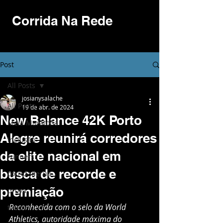
Corrida Na Rede
Post
All Posts
josianysalache
All Posts
19 de abr. de 2024
New Balance 42K Porto
Meia Maratona
Alegre reunirá corredores
Inclusão
da elite nacional em
runners
busca de recorde e
corridaderua
premiação
prova
Reconhecida com o selo da World 
treino
Athletics, autoridade máxima do 