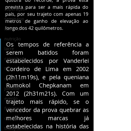
quebra do recorde, a prova está 
prevista para ser a mais rápida do 
superação
país, por seu trajeto com apenas 19 
seminario
metros de ganho de elevação ao 
longo dos 42 quilômetros.
lowcarb
nutrição
Os tempos de referência a 
lacre
serem batidos foram 
caminhada
estabelecidos por Vanderlei 
Cordeiro de Lima em 2002 
RIO
(2h11m19s), e pela queniana 
mulheres
Rumokol Chepkanam em 
Joinville
2012 (2h31m21s). Com um 
evento
trajeto mais rápido, se o 
funcional
vencedor da prova quebrar as 
melhores marcas já 
desafio
estabelecidas na história das 
triday series