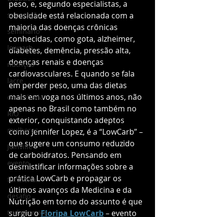
peso, e, segundo especialistas, a 
superação
obesidade está relacionada com a 
maioria das doenças crônicas 
seminario
conhecidas, como gota, alzheimer, 
lowcarb
diabetes, demência, pressão alta, 
doenças renais e doenças 
nutrição
cardiovasculares. E quando se fala 
lacre
em perder peso, uma das dietas 
mais em voga nos últimos anos, não 
caminhada
apenas no Brasil como também no 
RIO
exterior, conquistando adeptos 
mulheres
como Jennifer Lopez, é a “LowCarb” – 
que sugere um consumo reduzido 
Joinville
de carboidratos. Pensando em 
evento
desmistificar informações sobre a 
prática LowCarb e propagar os 
funcional
últimos avanços da Medicina e da 
desafio
Nutrição em torno do assunto é que 
triday series
surgiu o 
Floripa LowCarb
– evento 