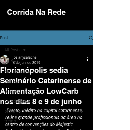
Corrida Na Rede
Post
All Posts
josianysalache
All Posts
3 de jun. de 2019
Florianópolis sedia
Meia Maratona
Seminário Catarinense de
Inclusão
Alimentação LowCarb
runners
nos dias 8 e 9 de junho
corridaderua
Evento, inédito na capital catarinense, 
prova
reúne grande profissionais da área no 
treino
centro de convenções do Majestic 