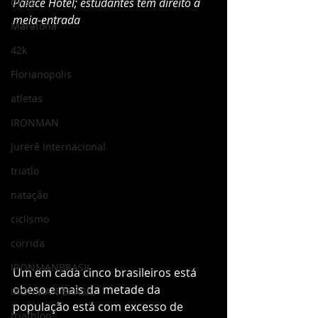
dicas
Palace Hotel; estudantes têm direito à 
meia-entrada
Maratona
42k
Florianopolis
atletas
IRONMAN
Jurerê Internacional
triatlo
natação
ciclismo
corrida
IRONMANBRASIL
Um em cada cinco brasileiros está 
obeso e mais da metade da 
IRONMAN BRASIL
população está com excesso de 
triathlon