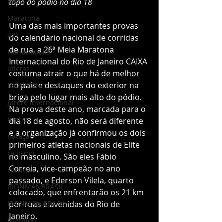
dicas
topo do pódio no dia 18
Maratona
Uma das mais importantes provas 
42k
do calendário nacional de corridas 
de rua, a 26ª Meia Maratona 
Florianopolis
Internacional do Rio de Janeiro CAIXA 
atletas
costuma atrair o que há de melhor 
no país e destaques do exterior na 
IRONMAN
briga pelo lugar mais alto do pódio. 
Jurerê Internacional
Na prova deste ano, marcada para o 
triatlo
dia 18 de agosto, não será diferente 
e a organização já confirmou os dois 
natação
primeiros atletas nacionais de Elite 
ciclismo
no masculino. São eles Fábio 
Correia, vice-campeão no ano 
corrida
passado, e Ederson Vilela, quarto 
IRONMANBRASIL
colocado, que enfrentarão os 21 km 
IRONMAN BRASIL
por ruas e avenidas do Rio de 
Janeiro.
triathlon