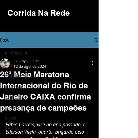
Corrida Na Rede
Post
All Posts
josianysalache
All Posts
12 de ago. de 2024
26ª Meia Maratona
Meia Maratona
Internacional do Rio de
Inclusão
Janeiro CAIXA confirma
runners
presença de campeões
corridaderua
prova
Fábio Correia, vice no ano passado, e 
treino
Ederson Vilela, quarto, brigarão pelo 