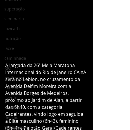
superação
seminario
lowcarb
nutrição
lacre
caminhada
A largada da 26ª Meia Maratona 
RIO
Internacional do Rio de Janeiro CAIXA 
mulheres
será no Leblon, no cruzamento da 
Avenida Delfim Moreira com a 
Joinville
Avenida Borges de Medeiros, 
evento
próximo ao Jardim de Alah, a partir 
das 6h40, com a categoria 
funcional
Cadeirantes, vindo logo em seguida 
desafio
a Elite masculino (6h43), feminino 
triday series
(6h44) e Pelotão Geral/Cadeirantes 