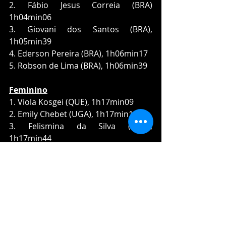
2. Fábio Jesus Correia (BRA) 
1h04min06
3. Giovani dos Santos (BRA), 
1h05min39
4. Ederson Pereira (BRA), 1h06min17
5. Robson de Lima (BRA), 1h06min39
Feminino
1. Viola Kosgei (QUE), 1h17min09
2. Emily Chebet (UGA), 1h17min19
3. Felismina da Silva (ANG), 
1h17min44
4. Franciane Moura (BRA), 1h17min46
5. Kleidiane Jardim (BRA), 1h18min57
Mais informações no site 
oficial, 
www.meiamaratonadoriodeja
neiro.com.br
.