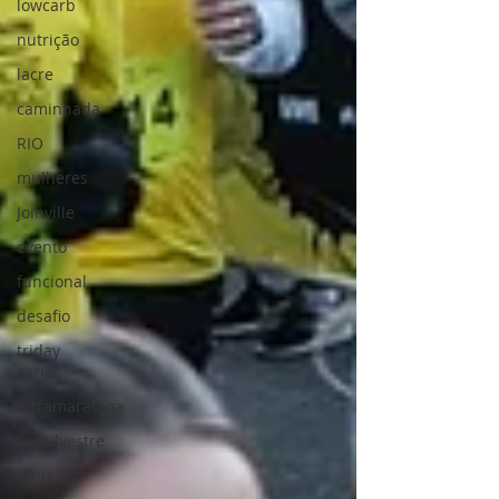
lowcarb
nutrição
lacre
caminhada
RIO
mulheres
Joinville
evento
funcional
desafio
triday
series
ultramaratona
saosilvestre
tênis