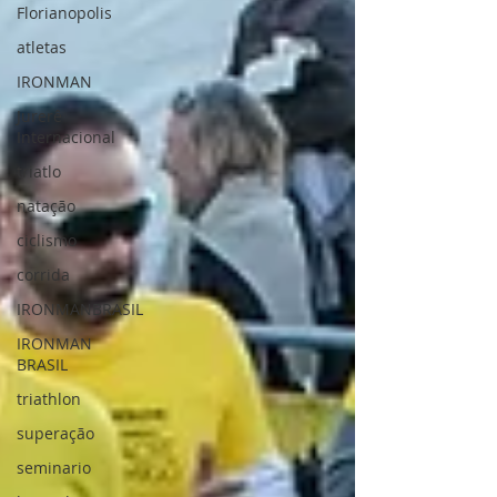
Florianopolis
atletas
IRONMAN
Jurerê
Internacional
triatlo
natação
ciclismo
corrida
IRONMANBRASIL
IRONMAN
BRASIL
triathlon
superação
seminario