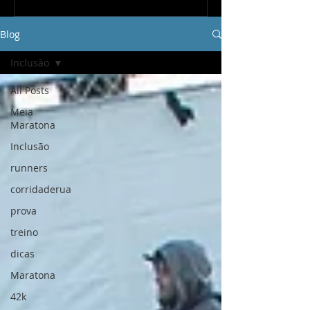
Blog
Inclusão
All Posts
Meia
Maratona
Inclusão
runners
corridaderua
prova
treino
dicas
Maratona
42k